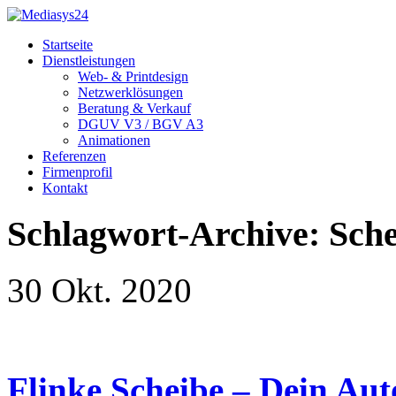
Startseite
Dienstleistungen
Web- & Printdesign
Netzwerklösungen
Beratung & Verkauf
DGUV V3 / BGV A3
Animationen
Referenzen
Firmenprofil
Kontakt
Schlagwort-Archive: Sch
30 Okt. 2020
Flinke Scheibe – Dein Aut